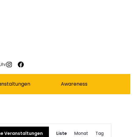
Uhr
anstaltungen
Awareness
Veranstaltun
e Veranstaltungen
Liste
Monat
Tag