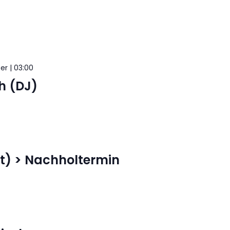
r | 03:00
h (DJ)
rt) > Nachholtermin