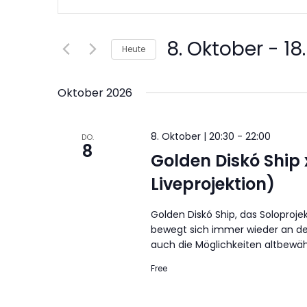
Suche
eingeben.
Suche
und
nach
Veranstaltungen
8. Oktober
 - 
18
Schlüsselwort.
Heute
Ansichten,
Datum
wählen.
Navigation
Oktober 2026
8. Oktober | 20:30
-
22:00
DO.
8
Golden Diskó Ship 
Liveprojektion)
Golden Diskó Ship, das Soloprojek
bewegt sich immer wieder an de
auch die Möglichkeiten altbewähr
Free