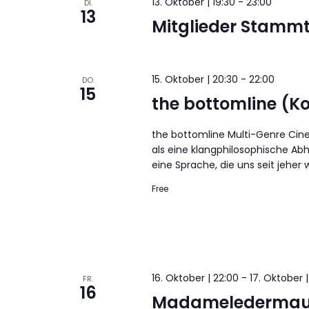
13. Oktober | 19:30
-
23:00
DI.
13
Mitglieder Stammt
15. Oktober | 20:30
-
22:00
DO.
15
the bottomline (Ko
the bottomline Multi-Genre Cin
als eine klangphilosophische A
eine Sprache, die uns seit jeher w
Free
16. Oktober | 22:00
-
17. Oktober 
FR.
16
Madameledermau