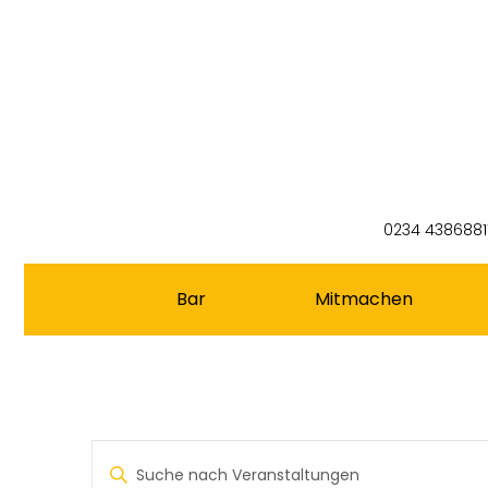
0234 4386881
Bar
Mitmachen
Veranstaltungen
Bitte
Schlüsselwort