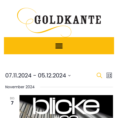
Vera
Ve
07.11.2024
 - 
05.12.2024
Suche
Liste
Datum
An
Such
wählen.
November 2024
Na
und
DO.
7
Ansic
Navig