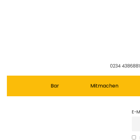
0234 4386881
Bar
Mitmachen
E-M