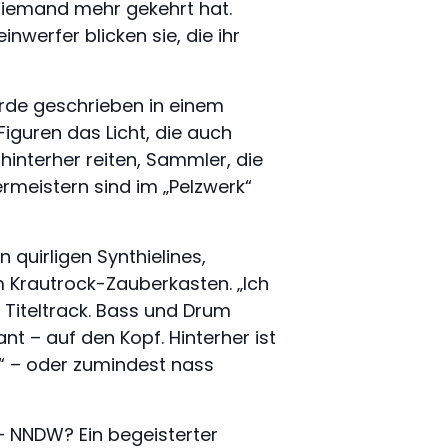
e niemand mehr gekehrt hat.
nwerfer blicken sie, die ihr
rde geschrieben in einem
 Figuren das Licht, die auch
interher reiten, Sammler, die
rmeistern sind im „Pelzwerk“
 quirligen Synthielines,
m Krautrock-Zauberkasten. „Ich
 Titeltrack. Bass und Drum
t – auf den Kopf. Hinterher ist
t“ – oder zumindest nass
! – NNDW? Ein begeisterter