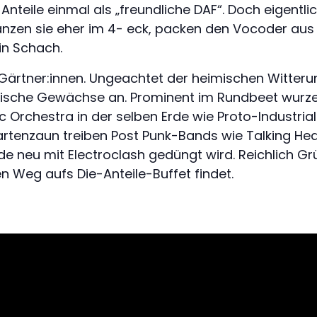
nteile einmal als „freundliche DAF“. Doch eigentlic
 tanzen sie eher im 4- eck, packen den Vocoder au
in Schach.
 Gärtner:innen. Ungeachtet der heimischen Witter
ische Gewächse an. Prominent im Rundbeet wurze
c Orchestra in der selben Erde wie Proto-Industri
artenzaun treiben Post Punk-Bands wie Talking He
 neu mit Electroclash gedüngt wird. Reichlich Gr
n Weg aufs Die-Anteile-Buffet findet.