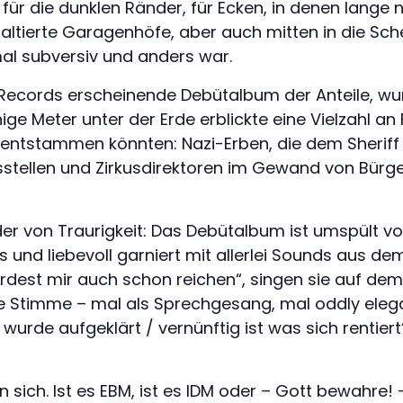
h für die dunklen Ränder, für Ecken, in denen lang
altierte Garagenhöfe, aber auch mitten in die Schei
mal subversiv und anders war.
 Records erscheinende Debütalbum der Anteile, wu
nige Meter unter der Erde erblickte eine Vielzahl an
entstammen könnten: Nazi-Erben, die dem Sheriff h
sstellen und Zirkusdirektoren im Gewand von Bürge
der von Traurigkeit: Das Debütalbum ist umspült von
 und liebevoll garniert mit allerlei Sounds aus de
dest mir auch schon reichen“, singen sie auf dem
ie Stimme – mal als Sprechgesang, mal oddly elegan
wurde aufgeklärt / vernünftig ist was sich rentier
in sich. Ist es EBM, ist es IDM oder – Gott bewahre